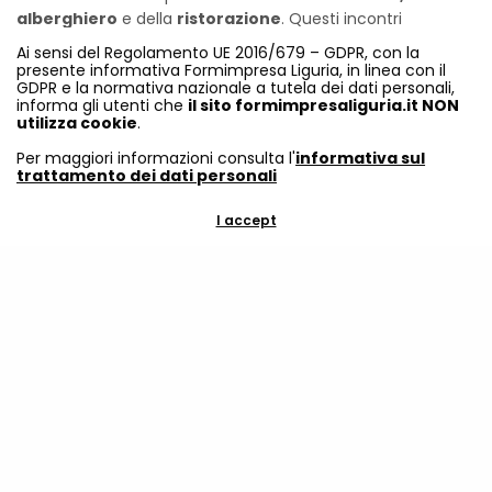
alberghiero
e della
ristorazione
. Questi incontri
offriranno momenti di confronto e aggiornamento su temi
Ai sensi del Regolamento UE 2016/679 – GDPR, con la
chiave per la crescita del settore e saranno un’opportunità
presente informativa Formimpresa Liguria, in linea con il
GDPR e la normativa nazionale a tutela dei dati personali,
per scoprire le ultime novità, condividere buone pratiche e
informa gli utenti che
il sito formimpresaliguria.it NON
approfondire le competenze professionali.
utilizza cookie
.
Per maggiori informazioni consulta l'
informativa sul
Non perdere l’occasione di crescere professionalmente in
trattamento dei dati personali
un ambiente dinamico e innovativo!
I accept
Le iscrizioni termineranno il 31/10/2024
Share
SCHEDA INFORMATIVA
DOMANDA DI ISCRIZIONE
SCHEDA INFORMATIVA SEMINARI