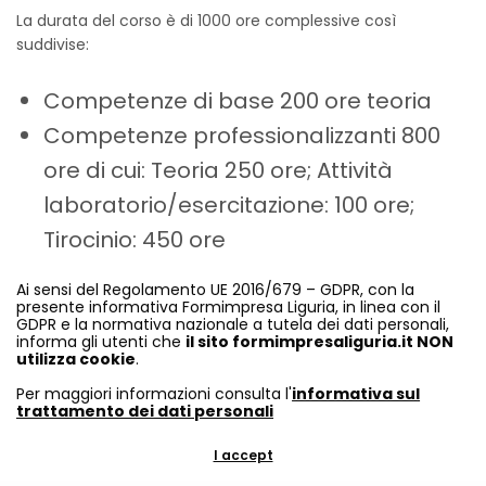
La durata del corso è di 1000 ore complessive così
suddivise:
Competenze di base 200 ore teoria
Competenze professionalizzanti 800
ore di cui: Teoria 250 ore; Attività
laboratorio/esercitazione: 100 ore;
Tirocinio: 450 ore
Per le iscrizioni presentarsi presso la sede dell’Ente di
Ai sensi del Regolamento UE 2016/679 – GDPR, con la
presente informativa Formimpresa Liguria, in linea con il
Formazione CIOFS-FP Liguria Viale Amendola, 2 La Spezia
GDPR e la normativa nazionale a tutela dei dati personali,
dal lunedì al giovedì 8-11 e 14-18 e il venerdì 15-18
informa gli utenti che
il sito formimpresaliguria.it NON
oppure Formimpresa Liguria Viale San Bartolomeo, 595/A
utilizza cookie
.
dal lunedì al venerdì 9-12 e martedì e giovedì 14-15.30
Per maggiori informazioni consulta l'
informativa sul
trattamento dei dati personali
Si allegano:
Bando-scheda informativa
del corso con tutte
le informazioni dettagliate,
domanda di iscrizione
e
elenco
I accept
documenti
da consegnare