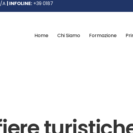
5/A
| INFOLINE:
+39 0187
Home
Chi Siamo
Formazione
Pr
fiere turistich