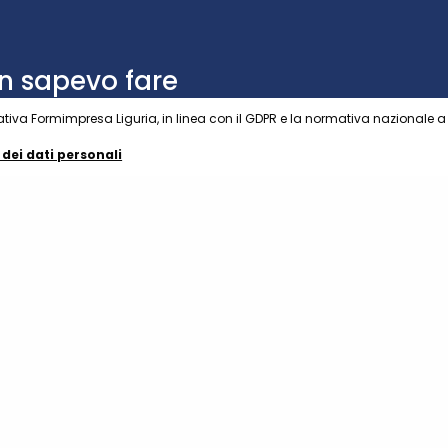
apere che ci
n sapevo fare
ai miei
nuove”
tterli nelle
iva Formimpresa Liguria, in linea con il GDPR e la normativa nazionale a t
are”
dei dati personali
i i diritti riservati