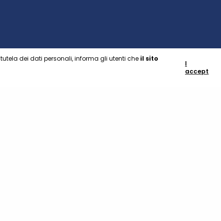
utela dei dati personali, informa gli utenti che
il sito
I
accept