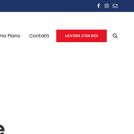
imo Piano
Contatti
LAVORA CON NOI
e