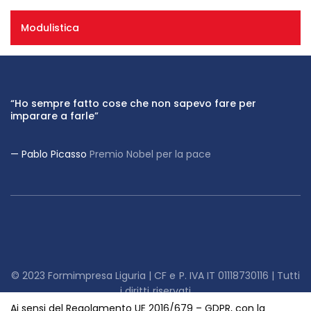
Modulistica
“E' ciò che pensiamo già di sapere che ci impedisce di
“Ho sempre fatto cose che non sapevo fare per
“Non ho mai insegnato nulla ai miei studenti; ho solo
imparare cose nuove”
imparare a farle”
cercato di metterli nelle condizioni migliori per imparare”
Claude Bernard
Pablo Picasso
Albert Einstein
Premio Nobel per la pace
Fisiologo francese
© 2023 Formimpresa Liguria | CF e P. IVA IT 01118730116 | Tutti
i diritti riservati
Sede Legale in La Spezia, Viale San Bartolomeo, 595/A
Ai sensi del Regolamento UE 2016/679 – GDPR, con la